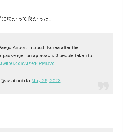
ずに助かって良かった」
Daegu Airport in South Korea after the
 passenger on approach. 9 people taken to
c.twitter.com/Jzed4PMDvc
(@aviationbrk)
May 26, 2023