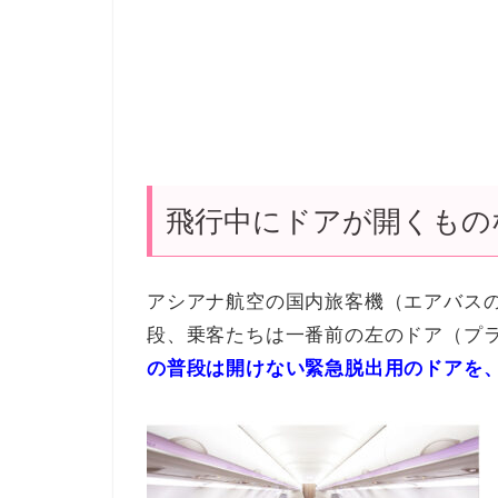
飛行中にドアが開くもの
アシアナ航空の国内旅客機（
エアバス
段、乗客たちは一番前の左のドア（プ
の
普段は開けない緊急脱出用のドアを