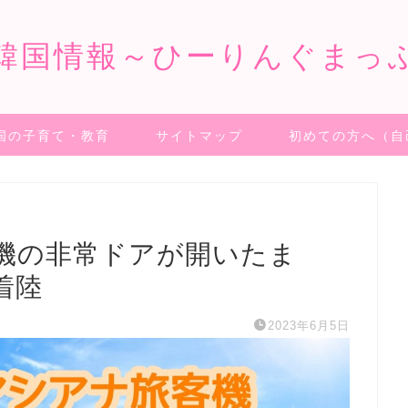
韓国情報～ひーりんぐまっ
国の子育て・教育
サイトマップ
初めての方へ（自
機の非常ドアが開いたま
着陸
2023年6月5日