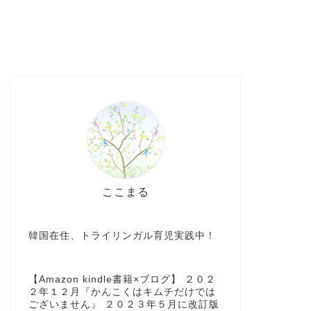
ここまる
韓国在住、トライリンガル育児実践中！
【Amazon kindle書籍×ブログ】 ２０２
２年１２月『かんこくはキムチだけでは
ございません』 ２０２３年５月に改訂版