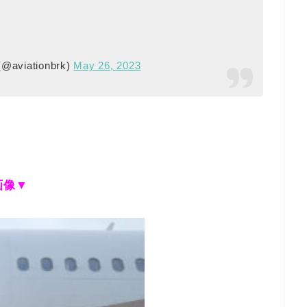
(@aviationbrk)
May 26, 2023
画像▼