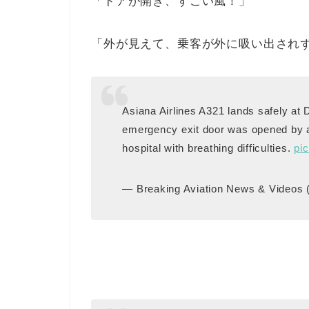
「ドアが開き、すごい風！」
「外が見えて、乗客が外に吸い出され
Asiana Airlines A321 lands safely at 
emergency exit door was opened by a
hospital with breathing difficulties.
pi
— Breaking Aviation News & Videos 