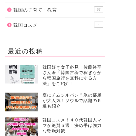
韓国の子育て・教育
87
韓国コスメ
4
最近の投稿
韓国好き女子必見！佐藤裕平
さん著「韓国古着で稼ぎなが
ら韓国旅行を無料にする方
法」をご紹介！
夏にチムジルバン？氷の部屋
が大人気！ソウルで話題の５
選も紹介
韓国コスメ！４０代韓国人マ
マが絶賛５選！決め手は強力
な乾燥対策