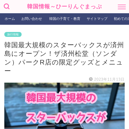
韓国情報～ひーりんぐまっぷ
ホーム
お問い合わせ
韓国の子育て・教育
サイトマップ
初めての
旅行情報
韓国最大規模のスターバックスが済州
島にオープン！ザ済州松堂（ソンダ
ン）パークR店の限定グッズとメニュ
ー
2023年11月13日