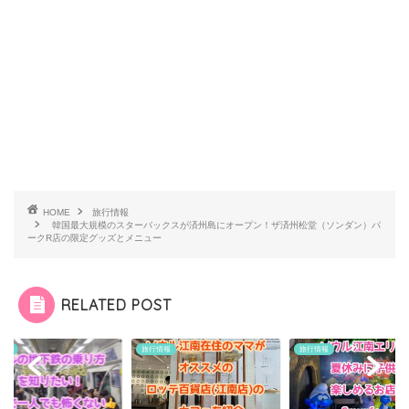
HOME
旅行情報
韓国最大規模のスターバックスが済州島にオープン！ザ済州松堂（ソンダン）パ
ークR店の限定グッズとメニュー
RELATED POST
情報
旅行情報
旅行情報