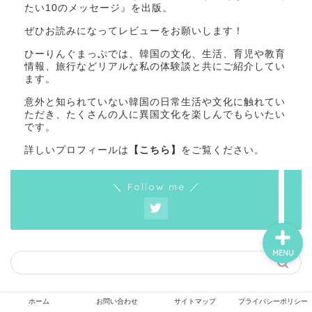
たい10のメッセージ』を出版。
ぜひお読みになってレビューをお願いします！
ひーりんぐまっぷでは、韓国の文化、生活、育児や教育
ホーム
情報、旅行などリアルな私の体験談と共にご紹介してい
ます。
お問い合わせ
意外と知られていない韓国の日常生活や文化に触れてい
ただき、たくさんの人に異国文化を楽しんでもらいたい
です。
韓国の子育て・教育
詳しいプロフィールは
【こちら】
をご覧ください。
サイトマップ
＼ Follow me ／
MENU
ホーム
お問い合わせ
サイトマップ
プライバシーポリシー
カテゴリー