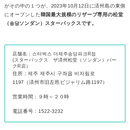
がその中の１つが、2023
年10月12日に済州島の東側
にオープンした
韓国最大規模のリザーブ専用の松堂
（
ソンダン）スターバックスです。
송당
店舗名：스타벅스
더제주송당파크R점
(スターバックス ザ済州松堂（ソンダン）パー
クR店）
住所：제주 제주시 구좌읍 비자림로
1197（済州市旧左邑ビジャリム路1197）
営業時間：９時～２０時
電話番号：1522-3232