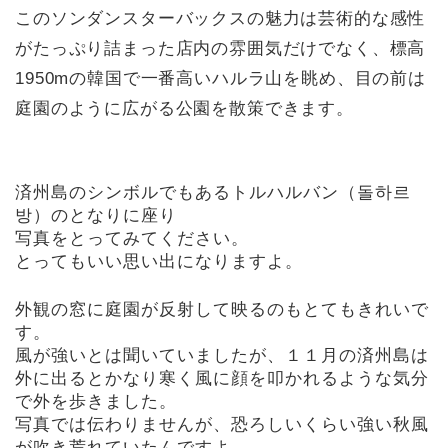
このソンダンスターバックスの魅力は芸術的な感性
がたっぷり詰まった店内の雰囲気だけでなく、標高
1950mの韓国で一番高いハルラ山を眺め、目の前は
庭園のように広がる公園を散策できます。
済州島のシンボルでもあるトルハルバン（돌하르
방）のとなりに座り
写真をとってみてください。
とってもいい思い出になりますよ。
外観の窓に庭園が反射して映るのもとてもきれいで
す。
風が強いとは聞いていましたが、１１月の済州島は
外に出るとかなり寒く風に顔を叩かれるような気分
で外を歩きました。
写真では伝わりませんが、恐ろしいくらい強い秋風
が吹き荒れていたんですよ。