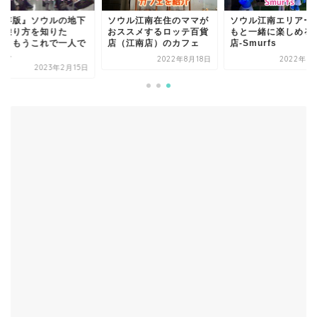
保存版』ソウルの地下
ソウル江南在住のママが
ソウル江南エリアー
の乗り方を知りた
おススメするロッテ百貨
もと一緒に楽しめる
！ もうこれで一人で
店（江南店）のカフェ
店-Smurfs
...
2022年8月18日
2022年8
2023年2月15日