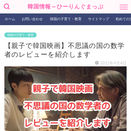
韓国情報～ひーりんぐまっぷ
ホーム
お問い合わせ
韓国の子育て・教育
サイトマップ
初めての
韓国の子育て・教育
【親子で韓国映画】不思議の国の数学
者のレビューを紹介します
2022年4月4日