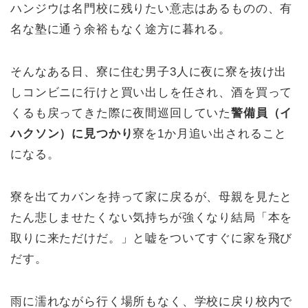
ハンジウは名門校に残りたい意志はあるものの、有
名な塾に通う余裕もなく途方に暮れる。
そんなある日、寮に住む男子3人に夜に寮を抜け出
しコンビニに行けと買い出しを任され、酒を買って
くるも戻ってきた際に夜間巡回していた
警備員（イ
ハクソン）に見つかり
寮を1か月追い出されること
になる。
寮を出てカバンを持って家に戻るが、母親を見たと
たん悲しませたくない気持ちが強くなり結局「本を
取りに来ただけだ。」と嘘をついてすぐに家を飛び
だす。
雨に濡れながら行く場所もなく、学校に戻り校内で