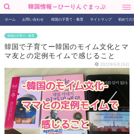
韓国情報～ひーりんぐまっぷ
ホーム
お問い合わせ
韓国の子育て・教育
サイトマップ
初めての
韓国の子育て・教育
韓国で子育てー韓国のモイム文化とマ
マ友との定例モイムで感じること
2022年6月15日