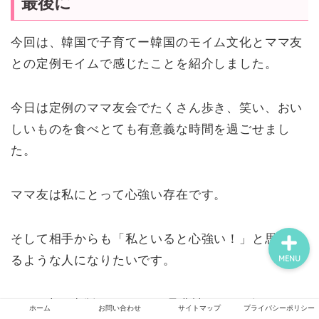
最後に
今回は、韓国で子育てー韓国のモイム文化とママ友
ホーム
との定例モイムで感じたことを紹介しました。
お問い合わせ
今日は定例のママ友会でたくさん歩き、笑い、おい
しいものを食べとても有意義な時間を過ごせまし
韓国の子育て・教育
た。
サイトマップ
ママ友は私にとって心強い存在です。
そして相手からも「私といると心強い！」と思われ
るような人になりたいです。
MENU
kindle本を出版しました。↓是非読んでレビューを頂
ホーム
お問い合わせ
サイトマップ
プライバシーポリシー